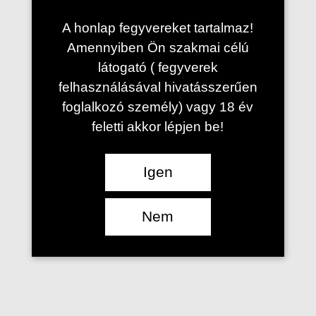
You can reach us here:
A honlap fegyvereket tartalmaz!
Amennyiben Ön szakmai célú
E-mail:
btkseloter@gmail.com
látogató ( fegyverek
+36 70 253 4262
felhasználásával hivatásszerűen
foglalkozó személy) vagy 18 év
Our shooting range can be visited by prior
feletti akkor lépjen be!
appointment, by phone or email.
Igen
Address:
Nem
2151 Fót, outskirts 09/11.
700 meters from the end of Alagi Street
GPS:
47.644256,19.189243