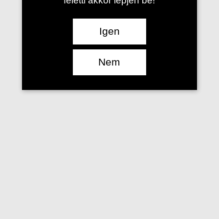
feletti akkor lépjen be!
Igen
Nem